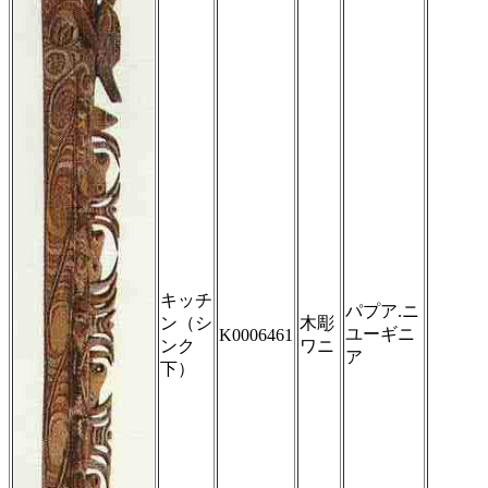
キッチ
パプア.ニ
ン（シ
木彫
ユーギニ
K0006461
ンク
ワニ
ア
下）