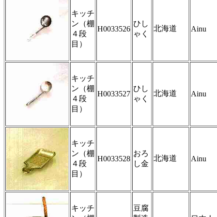
キッチ
ン（棚
ひし
北海道
H0033526
Ainu
４段
ゃく
目）
キッチ
ン（棚
ひし
北海道
H0033527
Ainu
４段
ゃく
目）
キッチ
ン（棚
おろ
北海道
H0033528
Ainu
４段
し金
目）
キッチ
豆腐