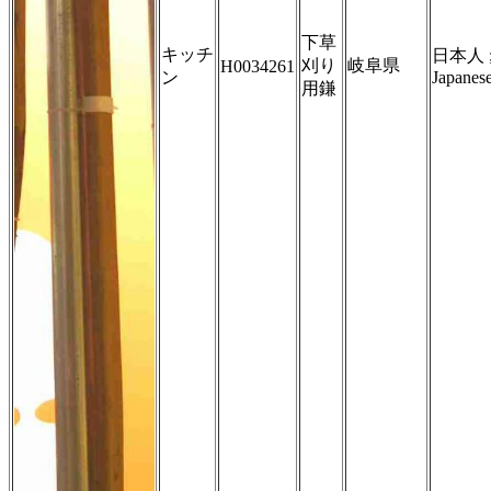
下草
キッチ
日本人 
刈り
岐阜県
H0034261
ン
Japanes
用鎌