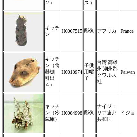
２）
ス )
キッチ
彫像
アフリカ
H0007515
France
ン
キッチ
台湾 高雄
ン（食
子供
州 潮州郡
器棚
用帽
H0018974
Paiwan
クワルス
引出
子
社
４）
キッチ
ナイジェ
ン（冷
彫像
リア連邦
イジョ I
H0084998
蔵庫）
共和国