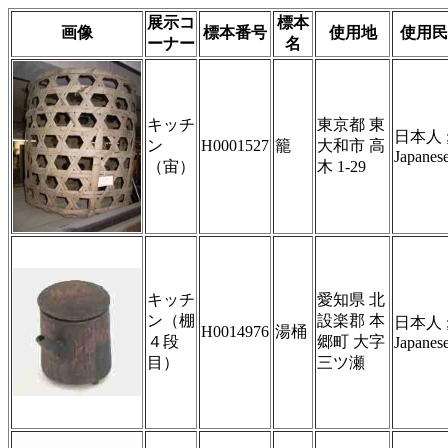
展示コ
標本
画像
標本番号
使用地
使用民
ーナー
名
キッチ
東京都 東
日本人 
ン
H0001527
籠
大和市 高
Japanes
（宙）
木 1-29
キッチ
愛知県 北
ン（棚
設楽郡 本
日本人 
H0014976
湯桶
４段
郷町 大字
Japanes
目）
三ツ瀬