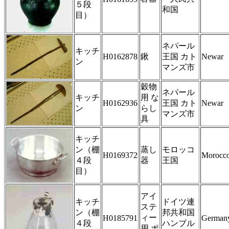
５段
和国
目）
ネパール
キッチ
H0162878
鍬
王国 カト
Newar
ン
マンズ市
穀物
ネパール
キッチ
用 な
H0162936
王国 カト
Newar
ン
らし
マンズ市
具
キッチ
ン（棚
蒸し
モロッコ
H0169372
Morocc
４段
器
王国
目）
アイ
キッチ
ドイツ連
ステ
ン（棚
邦共和国
ィー
H0185791
German
４段
ハンブル
用 ポ