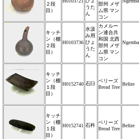
ひょ
H0103721
Ngemba
２段
部州 メザ
うた
目）
ム県 マン
ん
コン
カメルー
水汲
キッチ
ン連合共
み用
ン（棚
和国 北西
ひょ
H0103736
Ngemba
２段
部州 メザ
うた
目）
ム県 マン
ん
コン
キッチ
ン（棚
ベリーズ
石臼
H0152740
Belize
１段
Bread Tree
目）
キッチ
ン（棚
ベリーズ
石杵
H0152741
Belize
１段
Bread Tree
目）