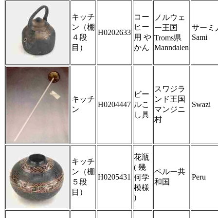
キッチ
コー
ノルウェ
ン（棚
ヒー
ー王国
サーミ人
H0202633
４段
用 や
Sami
Troms県
目）
かん
Manndalen
スワジラ
ビー
キッチ
ンド王国
H0204447
ルこ
Swazi
ン
マンジニ
し具
村
花瓶
キッチ
( 幾
ン（棚
ペルー共
H0205431
Peru
何学
５段
和国
模様
目）
)