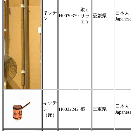
鍬 (
キッチ
日本人 
H0030379
サラ
愛媛県
ン
Japanes
エ )
キッチ
日本人 
ン
槌
三重県
H0032242
Japanes
（床）