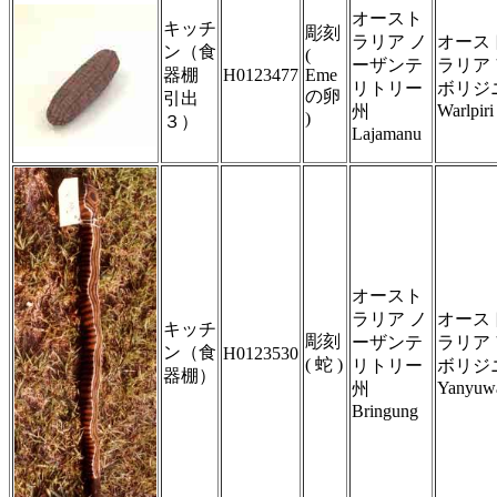
オースト
キッチ
彫刻
ラリア ノ
オース
ン（食
(
ーザンテ
ラリア
器棚
H0123477
Eme
リトリー
ボリジニ
の卵
引出
Warlpiri 
州
)
３）
Lajamanu
オースト
ラリア ノ
オース
キッチ
彫刻
ーザンテ
ラリア
ン（食
H0123530
( 蛇 )
リトリー
ボリジニ
器棚）
Yanyuwa
州
Bringung