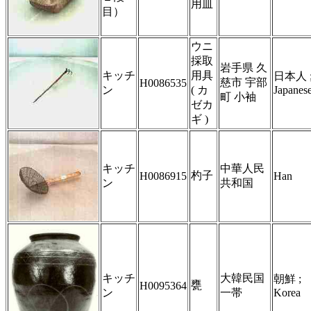
用皿
目）
ウニ
採取
岩手県 久
キッチ
用具
日本人 
慈市 宇部
H0086535
ン
( カ
Japanes
町 小袖
ゼカ
ギ )
キッチ
中華人民
杓子
H0086915
Han
ン
共和国
キッチ
大韓民国
朝鮮 ;
甕
H0095364
ン
一帯
Korea