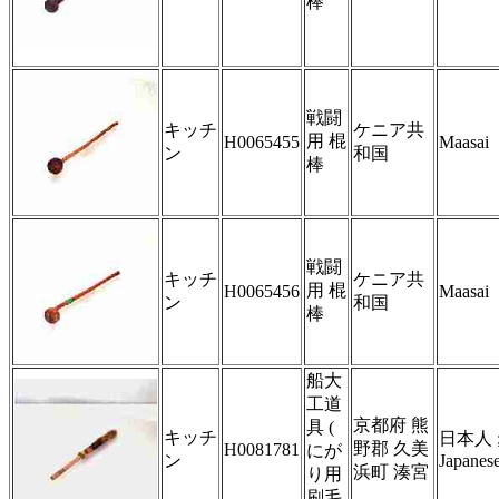
棒
戦闘
キッチ
ケニア共
用 棍
H0065455
Maasai
ン
和国
棒
戦闘
キッチ
ケニア共
用 棍
H0065456
Maasai
ン
和国
棒
船大
工道
京都府 熊
具 (
キッチ
日本人 
野郡 久美
H0081781
にが
ン
Japanes
浜町 湊宮
り用
刷毛