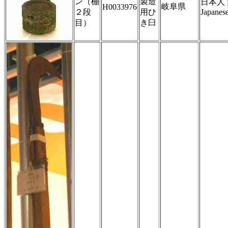
ン（棚
製造
日本人 
岐阜県
H0033976
２段
用ひ
Japanes
目）
き臼