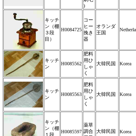
)
キッチ
コー
ン（棚
ヒー
オランダ
H0084725
Netherl
３段
挽き
王国
目）
器
肥料
キッチ
用ひ
H0085562
大韓民国
Korea
ン
しゃ
く
肥料
キッチ
用ひ
H0085563
大韓民国
Korea
ン
しゃ
く
キッチ
薬草
ン（棚
調合
大韓民国
H0085597
Korea
１段