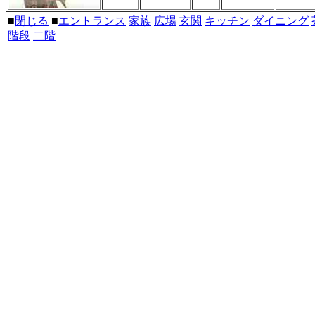
■
閉じる
■
エントランス
家族
広場
玄関
キッチン
ダイニング
階段
二階