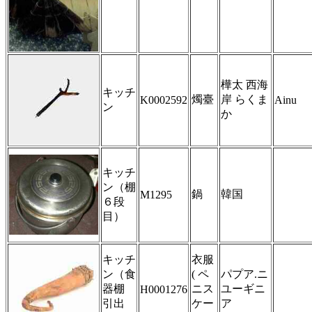
樺太 西海
キッチ
燭臺
岸 らくま
K0002592
Ainu
ン
か
キッチ
ン（棚
鍋
韓国
M1295
６段
目）
キッチ
衣服
ン（食
( ペ
パプア.ニ
器棚
ニス
ユーギニ
H0001276
引出
ケー
ア