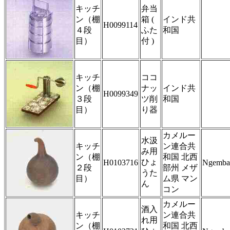
キッチ
弁当
ン（棚
箱 (
インド共
H0099114
４段
ふた
和国
目）
付 )
キッチ
ココ
ン（棚
ナッ
インド共
H0099349
３段
ツ削
和国
目）
り器
カメルー
水汲
キッチ
ン連合共
み用
ン（棚
和国 北西
ひょ
H0103716
Ngemba
２段
部州 メザ
うた
目）
ム県 マン
ん
コン
カメルー
酒入
キッチ
ン連合共
れ用
ン（棚
和国 北西