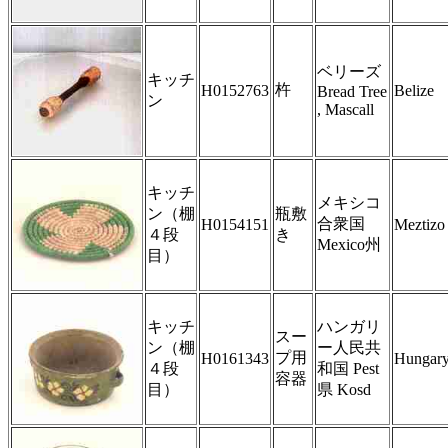
ベリーズ
キッチ
杵
H0152763
Belize
Bread Tree
ン
, Mascall
キッチ
メキシコ
ン（棚
瓶敷
合衆国
H0154151
Meztizo
４段
き
Mexico州
目）
キッチ
ハンガリ
スー
ン（棚
ー人民共
プ用
H0161343
Hungar
４段
和国 Pest
容器
目）
県 Kosd