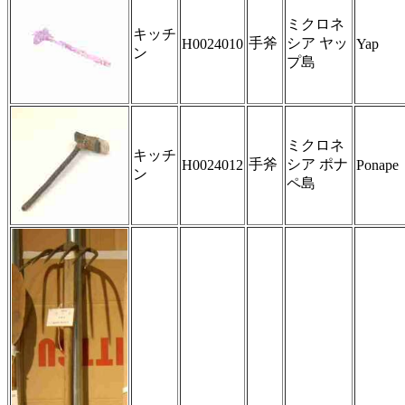
ミクロネ
キッチ
手斧
シア ヤッ
H0024010
Yap
ン
プ島
ミクロネ
キッチ
手斧
シア ポナ
H0024012
Ponape
ン
ペ島