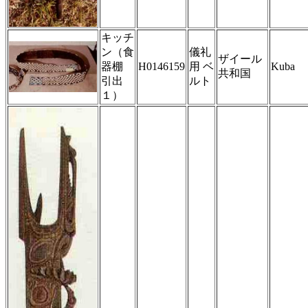
キッチ
ン（食
儀礼
ザイール
器棚
H0146159
用 ベ
Kuba
共和国
引出
ルト
１）