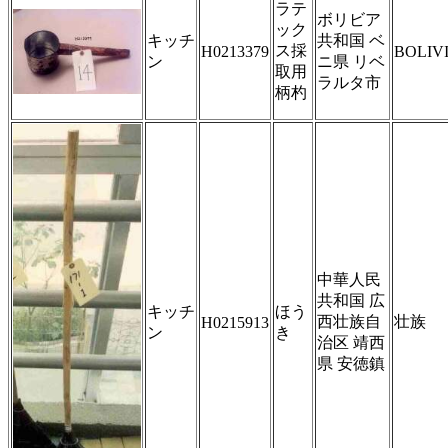
ラテ
ボリビア
ック
キッチ
共和国 ベ
ス採
H0213379
BOLIV
ン
ニ県 リベ
取用
ラルタ市
柄杓
中華人民
共和国 広
キッチ
ほう
西壮族自
壮族
H0215913
ン
き
治区 靖西
県 安徳鎮