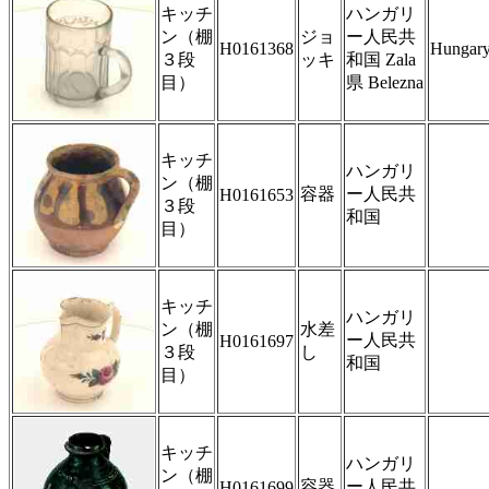
キッチ
ハンガリ
ン（棚
ジョ
ー人民共
H0161368
Hungar
３段
ッキ
和国 Zala
目）
県 Belezna
キッチ
ハンガリ
ン（棚
容器
ー人民共
H0161653
３段
和国
目）
キッチ
ハンガリ
ン（棚
水差
ー人民共
H0161697
３段
し
和国
目）
キッチ
ハンガリ
ン（棚
容器
ー人民共
H0161699