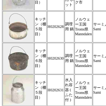
目）
ク市
ット
キッチ
ノルウェ
ン（棚
調理
ー王国
サーミ人
H0202628
５段
用 鍋
Sami
Troms県
目）
Manndalen
キッチ
ノルウェ
ン（棚
調理
ー王国
サーミ人
H0202630
６段
用 鍋
Sami
Troms県
目）
Manndalen
水入
キッチ
ノルウェ
れ容
ン（棚
ー王国
サーミ人
器 (
H0202631
５段
Sami
Troms県
ふた
目）
Manndalen
付 )