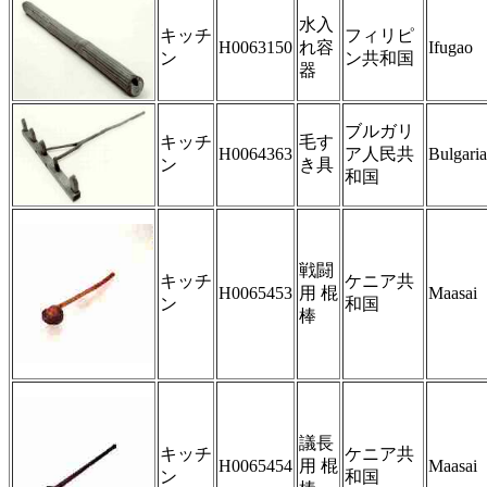
水入
キッチ
フィリピ
H0063150
れ容
Ifugao
ン
ン共和国
器
ブルガリ
キッチ
毛す
H0064363
ア人民共
Bulgaria
ン
き具
和国
戦闘
キッチ
ケニア共
H0065453
用 棍
Maasai
ン
和国
棒
議長
キッチ
ケニア共
H0065454
用 棍
Maasai
ン
和国