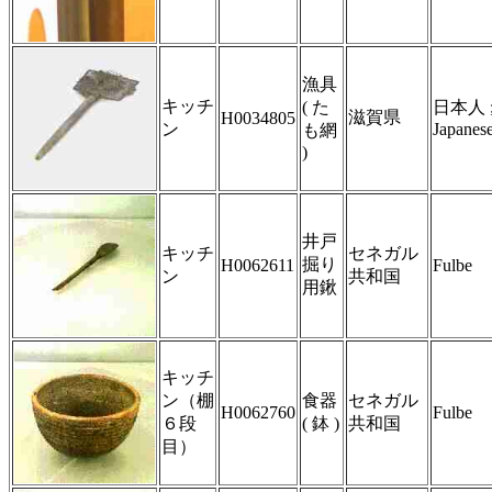
漁具
キッチ
( た
日本人 
滋賀県
H0034805
ン
Japanes
も網
)
井戸
キッチ
セネガル
掘り
H0062611
Fulbe
ン
共和国
用鍬
キッチ
ン（棚
食器
セネガル
H0062760
Fulbe
６段
( 鉢 )
共和国
目）