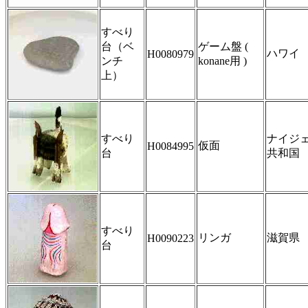
すべり
台（ベ
ゲーム盤 (
ハワイ
H0080979
ンチ
konane用 )
上）
すべり
ナイジ
仮面
H0084995
台
共和国
すべり
リンガ
滋賀県
H0090223
台