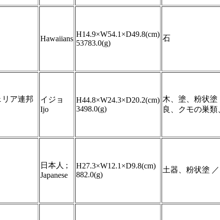
H14.9×W54.1×D49.8(cm)
石
Hawaiians
53783.0(g)
ェリア連邦
木、塗、粉状塗
イジョ
H44.8×W24.3×D20.2(cm)
3498.0(g)
Ijo
良、クモの巣類
日本人 ;
H27.3×W12.1×D9.8(cm)
土器、粉状塗 
882.0(g)
Japanese