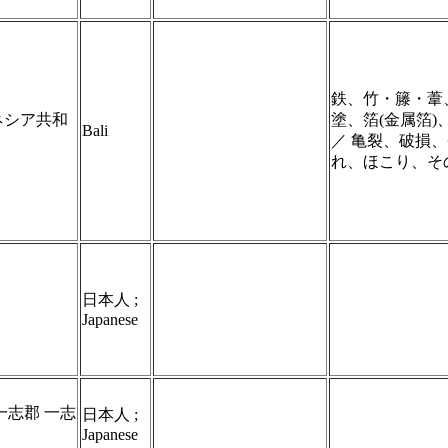
鉄、竹・籐・葦
ネシア共和
塗、箔(金属箔
Bali
／ 亀裂、破損
れ、ほこり、そ
日本人 ;
Japanese
一志郡 一志
日本人 ;
Japanese