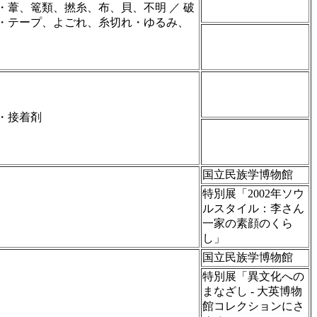
・葦、篭類、撚糸、布、貝、不明 ／ 破
・テープ、よごれ、糸切れ・ゆるみ、
・接着剤
国立民族学博物館
特別展「2002年ソウ
ルスタイル：李さん
一家の素顔のくら
し」
国立民族学博物館
特別展「異文化への
まなざし ‐ 大英博物
館コレクションにさ