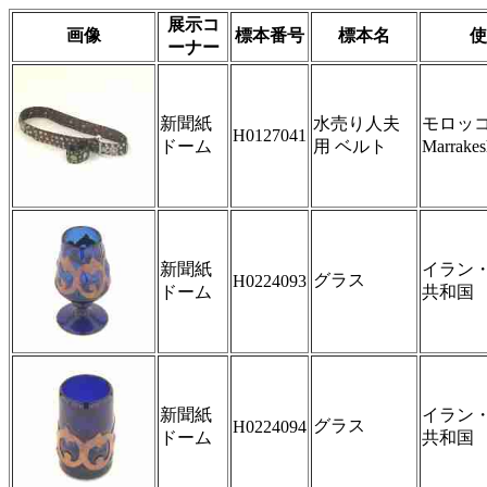
展示コ
画像
標本番号
標本名
使
ーナー
新聞紙
水売り人夫
モロッ
H0127041
ドーム
用 ベルト
Marrak
新聞紙
イラン
グラス
H0224093
ドーム
共和国
新聞紙
イラン
グラス
H0224094
ドーム
共和国