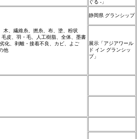
ぐる ‐」
静岡県 グランシップ
、木、繊維糸、撚糸、布、塗、粉状
)、毛皮、羽・毛、人工樹脂、全体、墨書
展示「アジアワール
、劣化、剥離・接着不良、カビ、よご
ド イン グランシッ
の他
プ」