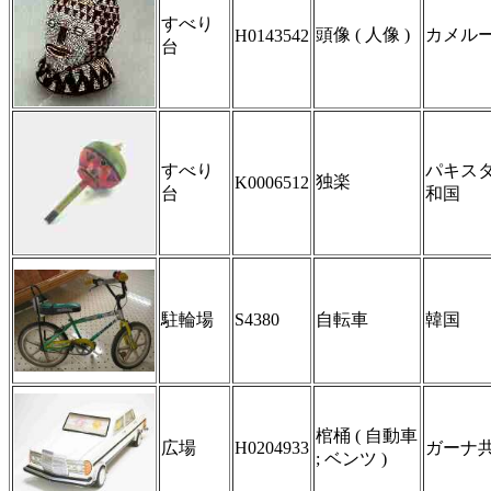
すべり
頭像 ( 人像 )
カメル
H0143542
台
すべり
パキス
独楽
K0006512
台
和国
駐輪場
S4380
自転車
韓国
棺桶 ( 自動車
広場
H0204933
ガーナ共和
; ベンツ )