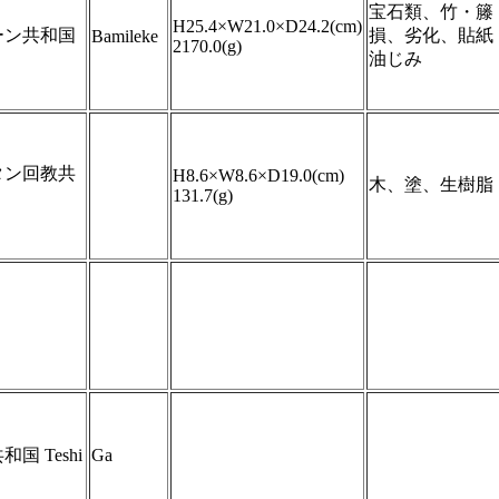
宝石類、竹・籐
H25.4×W21.0×D24.2(cm)
ーン共和国
損、劣化、貼紙
Bamileke
2170.0(g)
油じみ
タン回教共
H8.6×W8.6×D19.0(cm)
木、塗、生樹脂
131.7(g)
国 Teshi
Ga