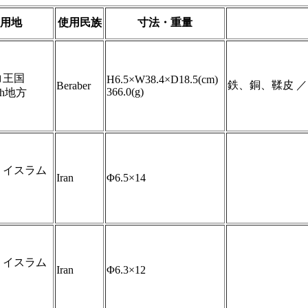
用地
使用民族
寸法・重量
コ王国
H6.5×W38.4×D18.5(cm)
鉄、銅、鞣皮 ／
Beraber
366.0(g)
esh地方
・イスラム
Iran
Φ6.5×14
・イスラム
Iran
Φ6.3×12