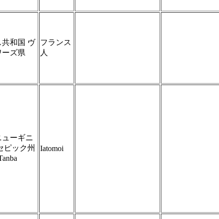
共和国 ヴ
フランス
ワーズ県
人
ニューギニ
セピック州
Iatomoi
Tanba