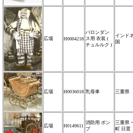
バロンダン
インド
広場
ス用 衣装 (
H0004218
国
チュルルク )
広場
H0036018
乳母車
三重県
消防用 ポン
三重県 
広場
H0149611
プ
町 日置