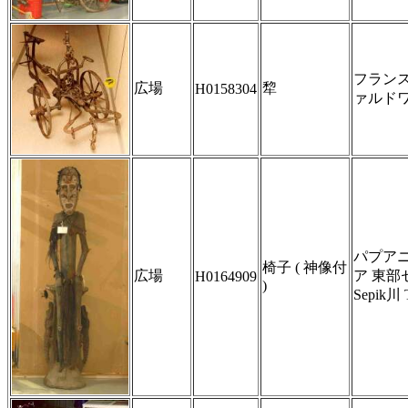
フランス
広場
犂
H0158304
ァルド
パプア
椅子 ( 神像付
広場
ア 東部
H0164909
)
Sepik川 